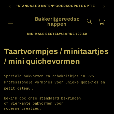
Meteen
naar de
''STANDAARD MATEN" GOEDKOOPSTE OPTIE
content
Bakkerijgereedsc
Winkelwagen
happen
MINIMALE BESTELWAARDE €22,50
C
Taartvormpjes / minitaartjes
o
/ mini quichevormen
l
Speciale bakvormen en gebakblikjes in RVS.
l
Professionele vormpjes voor unieke gebakjes en
petit gateau
.
e
Bekijk ook onze 
standaard bakringen
c
of 
vierkante bakvormen
 voor 
t