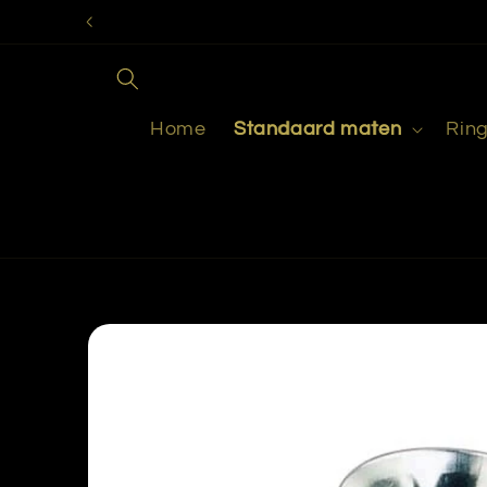
Meteen
naar de
content
Home
Standaard maten
Rin
Ga direct naar
productinformatie