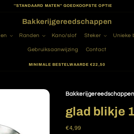
''STANDAARD MATEN" GOEDKOOPSTE OPTIE
Bakkerijgereedschappen
gen
Randen
Kano/slof
Steker
Unieke
Gebruiksaanwijzing
Contact
MINIMALE BESTELWAARDE €22,50
Bakkerijgereedschappe
glad blikje
Normale
€4,99