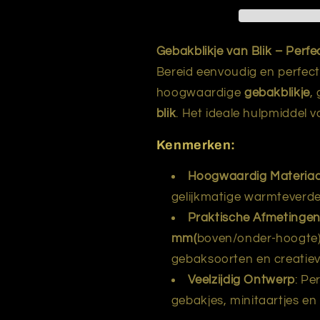
Gebakblikje van Blik – Perfe
Bereid eenvoudig en perfec
hoogwaardige
gebakblikje
,
blik
. Het ideale hulpmiddel 
Kenmerken:
Hoogwaardig Materiaa
gelijkmatige warmteverde
Praktische Afmetinge
mm(
boven/onder-hoogte) i
gebaksoorten en creatiev
Veelzijdig Ontwerp
: Pe
gebakjes, minitaartjes en 