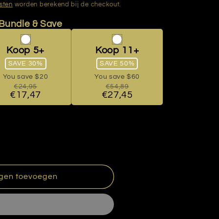
sten
worden berekend bij de checkout.
gen toevoegen