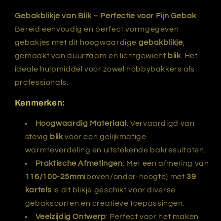
kartels
kartels
Gebakblikje van Blik – Perfectie voor Fijn Gebak
Bereid eenvoudig en perfect vormgegeven
gebakjes met dit hoogwaardige
gebakblikje
,
gemaakt van duurzaam en lichtgewicht
blik
. Het
ideale hulpmiddel voor zowel hobbybakkers als
professionals.
Kenmerken:
Hoogwaardig Materiaal
: Vervaardigd van
stevig
blik
voor een gelijkmatige
warmteverdeling en uitstekende bakresultaten.
Praktische Afmetingen
: Met een afmeting van
116/100-25mm
(boven/onder-hoogte) met
39
kartels
is dit blikje geschikt voor diverse
gebaksoorten en creatieve toepassingen.
Veelzijdig Ontwerp
: Perfect voor het maken