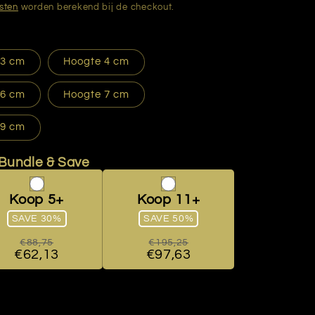
sten
worden berekend bij de checkout.
 3 cm
Hoogte 4 cm
 6 cm
Hoogte 7 cm
 9 cm