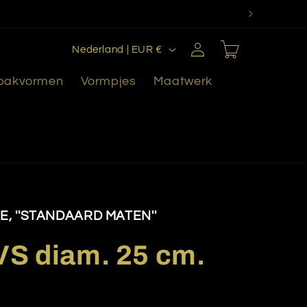
L
Inloggen
Winkelwagen
Nederland | EUR €
a
 bakvormen
Vormpjes
Maatwerk
n
d
/
r
e
g
i
, ''STANDAARD MATEN''
o
VS diam. 25 cm.