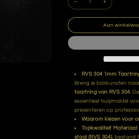
Aantal
Aantal
verlagen
verhogen
voor
voor
Taartring
Taartring
Aan winkelwa
RVS
RVS
diam.
diam.
25
25
cm.
cm.
RVS 304 1mm Taartring
Breng je bakkunsten naa
taartring van RVS 304
. D
essentieel hulpmiddel vo
presenteren op professio
Waarom kiezen voor on
Topkwaliteit Materiaal
staal (RVS 304)
, bestand 