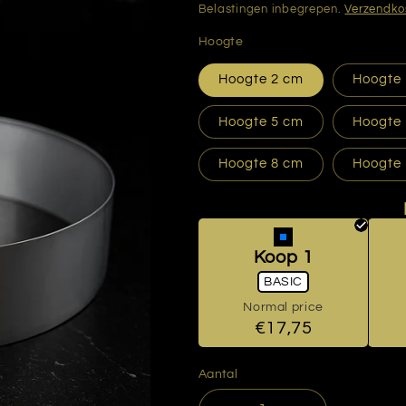
prijs
Belastingen inbegrepen.
Verzendko
Hoogte
Hoogte 2 cm
Hoogte
Hoogte 5 cm
Hoogte
Hoogte 8 cm
Hoogte
Aantal