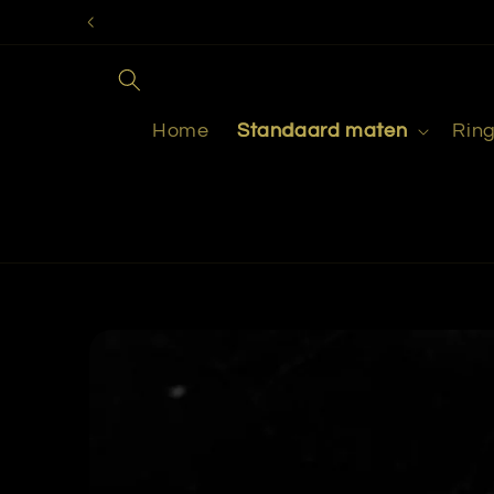
Meteen
naar de
content
Home
Standaard maten
Rin
Ga direct naar
productinformatie