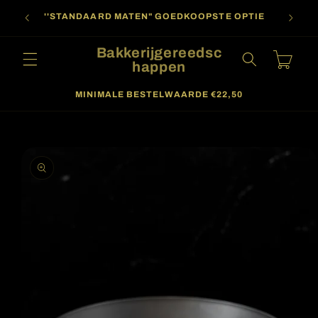
Meteen
oor
naar de
''STANDAARD MATEN" GOEDKOOPSTE OPTIE
content
Bakkerijgereedsc
Winkelwagen
happen
MINIMALE BESTELWAARDE €22,50
a direct naar
roductinformatie