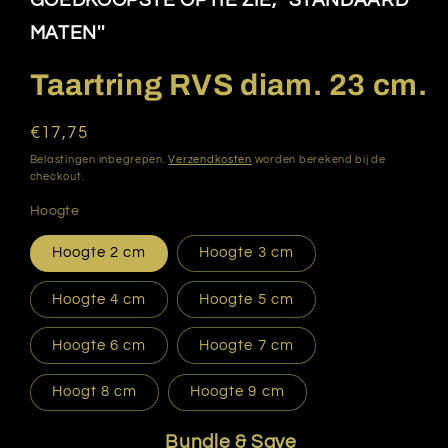
GOEDKOOPSTE OPTIE ZIE, ''STANDAARD
modaal
MATEN''
Taartring RVS diam. 23 cm.
Normale
€17,75
prijs
Belastingen inbegrepen.
Verzendkosten
worden berekend bij de
checkout.
Hoogte
Hoogte 2 cm
Hoogte 3 cm
Hoogte 4 cm
Hoogte 5 cm
Hoogte 6 cm
Hoogte 7 cm
Hoogt 8 cm
Hoogte 9 cm