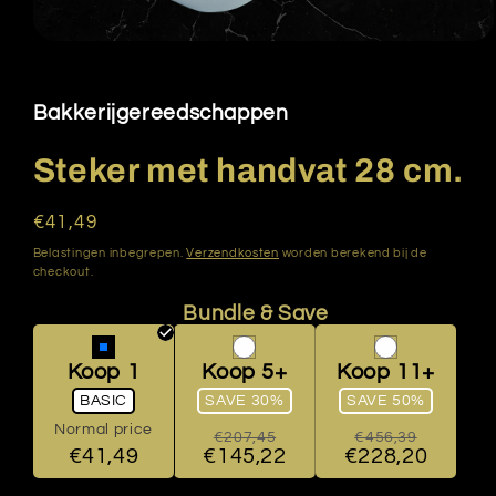
Media
1
openen
in
Bakkerijgereedschappen
modaal
Steker met handvat 28 cm.
Normale
€41,49
prijs
Belastingen inbegrepen.
Verzendkosten
worden berekend bij de
checkout.