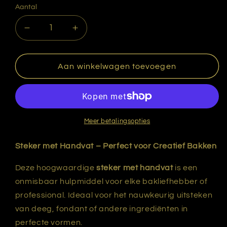
Aantal
Aantal
Aantal
verlagen
verhogen
voor
voor
Steker
Steker
Aan winkelwagen toevoegen
met
met
handvat
handvat
28
28
cm.
cm.
Meer betalingsopties
Steker met Handvat – Perfect voor Creatief Bakken
Deze hoogwaardige
steker met handvat
is een
onmisbaar hulpmiddel voor elke bakliefhebber of
professional. Ideaal voor het nauwkeurig uitsteken
van deeg, fondant of andere ingrediënten in
perfecte vormen.