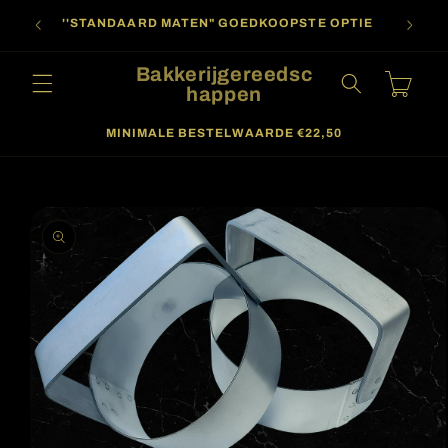
Meteen
oor
naar de
''STANDAARD MATEN" GOEDKOOPSTE OPTIE
content
Bakkerijgereedsc
Winkelwagen
happen
MINIMALE BESTELWAARDE €22,50
a direct naar
roductinformatie