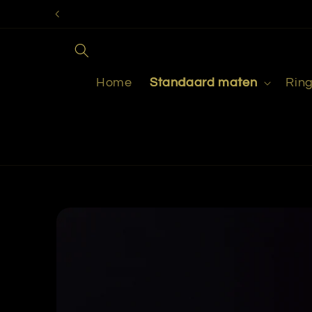
Meteen
naar de
content
Home
Standaard maten
Rin
Ga direct naar
productinformatie