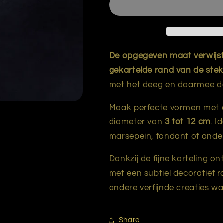
/
/
tartelette
tartelette
gekarteld
gekarteld
RVS
RVS
3
3
De opgegeven maat verwijst
tot
tot
gekartelde rand van de stek
12
12
met het deeg en daarmee de 
cm
cm
hoogte
hoogte
4,5
4,5
Maak perfecte vormen met
diameter van
3 tot 12 cm
. I
marsepein, fondant of ander
Dankzij de fijne karteling o
met een subtiel decoratief ra
andere verfijnde creaties wa
Share