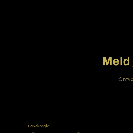
Meld 
Ontva
Land/regio