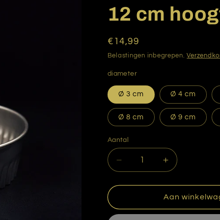
12 cm hoog
Normale
€14,99
prijs
Belastingen inbegrepen.
Verzendko
diameter
Ø 3 cm
Ø 4 cm
Ø 8 cm
Ø 9 cm
Aantal
Aantal
Aantal
verlagen
verhogen
voor
voor
Uitsteker
Uitsteker
Aan winkelwa
/
/
steekring
steekring