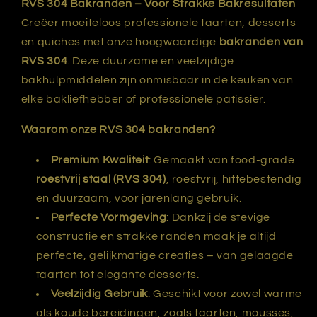
RVS 304 Bakranden – Voor Strakke Bakresultaten
Creëer moeiteloos professionele taarten, desserts
en quiches met onze hoogwaardige
bakranden van
RVS 304
. Deze duurzame en veelzijdige
bakhulpmiddelen zijn onmisbaar in de keuken van
elke bakliefhebber of professionele patissier.
Waarom onze RVS 304 bakranden?
Premium Kwaliteit
: Gemaakt van food-grade
roestvrij staal (RVS 304)
, roestvrij, hittebestendig
en duurzaam, voor jarenlang gebruik.
Perfecte Vormgeving
: Dankzij de stevige
constructie en strakke randen maak je altijd
perfecte, gelijkmatige creaties – van gelaagde
taarten tot elegante desserts.
Veelzijdig Gebruik
: Geschikt voor zowel warme
als koude bereidingen, zoals taarten, mousses,