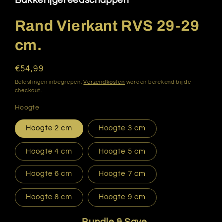
Bakkerijgereedschappen
modaal
Rand Vierkant RVS 29-29
cm.
Normale
€54,99
prijs
Belastingen inbegrepen.
Verzendkosten
worden berekend bij de
checkout.
Hoogte
Hoogte 2 cm
Hoogte 3 cm
Hoogte 4 cm
Hoogte 5 cm
Hoogte 6 cm
Hoogte 7 cm
Hoogte 8 cm
Hoogte 9 cm