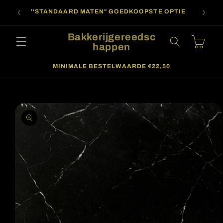
Meteen
oor
naar de
''STANDAARD MATEN" GOEDKOOPSTE OPTIE
content
Bakkerijgereedsc
Winkelwagen
happen
MINIMALE BESTELWAARDE €22,50
a direct naar
roductinformatie