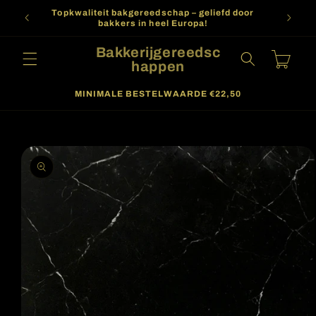
Meteen
Topkwaliteit bakgereedschap – geliefd door
naar de
bakkers in heel Europa!
content
Bakkerijgereedsc
Winkelwagen
happen
MINIMALE BESTELWAARDE €22,50
a direct naar
roductinformatie