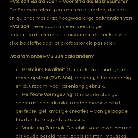
RVS 304 Bakranden – Voor Strakke Bakresultaten
Creëer moeiteloos professionele taarten, desserts
en quiches met onze hoogwaardige
bakranden van
RVS 304
. Deze duurzame en veelzijdige
bakhulpmiddelen zijn onmisbaar in de keuken van
elke bakliefhebber of professionele patissier.
Waarom onze RVS 304 bakranden?
Premium Kwaliteit
: Gemaakt van food-grade
roestvrij staal (RVS 304)
, roestvrij, hittebestendig
en duurzaam, voor jarenlang gebruik.
Perfecte Vormgeving
: Dankzij de stevige
constructie en strakke randen maak je altijd
perfecte, gelijkmatige creaties – van gelaagde
taarten tot elegante desserts.
Veelzijdig Gebruik
: Geschikt voor zowel warme
als koude bereidingen, zoals taarten, mousses,