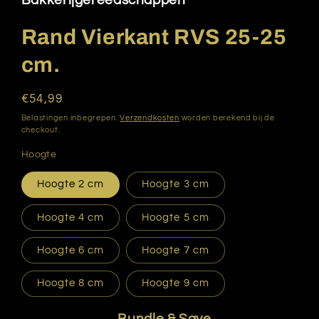
Bakkerijgereedschappen
modaal
Rand Vierkant RVS 25-25
cm.
Normale
€54,99
prijs
Belastingen inbegrepen.
Verzendkosten
worden berekend bij de
checkout.
Hoogte
Hoogte 2 cm
Hoogte 3 cm
Hoogte 4 cm
Hoogte 5 cm
Hoogte 6 cm
Hoogte 7 cm
Hoogte 8 cm
Hoogte 9 cm