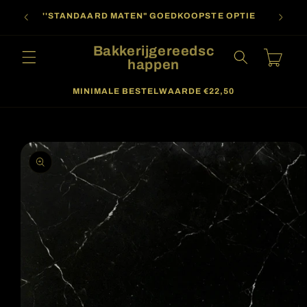
Meteen
oor
naar de
''STANDAARD MATEN" GOEDKOOPSTE OPTIE
content
Bakkerijgereedsc
Winkelwagen
happen
MINIMALE BESTELWAARDE €22,50
a direct naar
roductinformatie