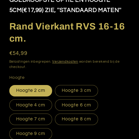
GOEDKOOPSTE OPTIE EN HOOGTE
modaal
5CM(€17,99) ZIE, ''STANDAARD MATEN''
Rand Vierkant RVS 16-16
cm.
Normale
€54,99
prijs
Belastingen inbegrepen.
Verzendkosten
worden berekend bij de
checkout.
Hoogte
Hoogte 2 cm
Hoogte 3 cm
Hoogte 4 cm
Hoogte 6 cm
Hoogte 7 cm
Hoogte 8 cm
Hoogte 9 cm