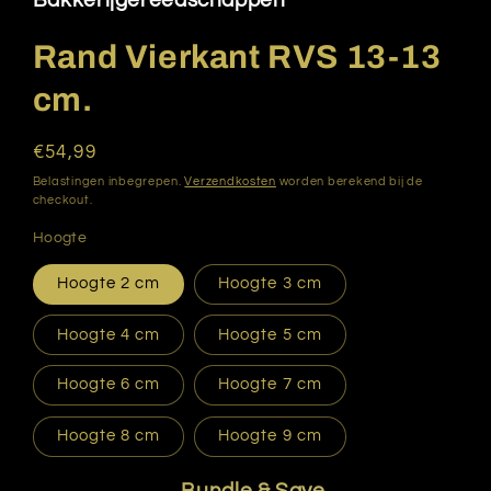
Bakkerijgereedschappen
modaal
Rand Vierkant RVS 13-13
cm.
Normale
€54,99
prijs
Belastingen inbegrepen.
Verzendkosten
worden berekend bij de
checkout.
Hoogte
Hoogte 2 cm
Hoogte 3 cm
Hoogte 4 cm
Hoogte 5 cm
Hoogte 6 cm
Hoogte 7 cm
Hoogte 8 cm
Hoogte 9 cm