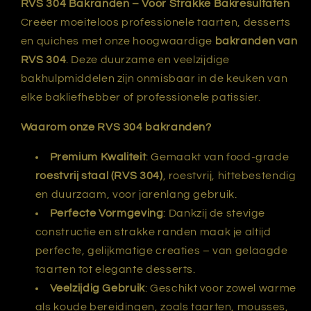
RVS 304 Bakranden – Voor Strakke Bakresultaten
Creëer moeiteloos professionele taarten, desserts
en quiches met onze hoogwaardige
bakranden van
RVS 304
. Deze duurzame en veelzijdige
bakhulpmiddelen zijn onmisbaar in de keuken van
elke bakliefhebber of professionele patissier.
Waarom onze RVS 304 bakranden?
Premium Kwaliteit
: Gemaakt van food-grade
roestvrij staal (RVS 304)
, roestvrij, hittebestendig
en duurzaam, voor jarenlang gebruik.
Perfecte Vormgeving
: Dankzij de stevige
constructie en strakke randen maak je altijd
perfecte, gelijkmatige creaties – van gelaagde
taarten tot elegante desserts.
Veelzijdig Gebruik
: Geschikt voor zowel warme
als koude bereidingen, zoals taarten, mousses,