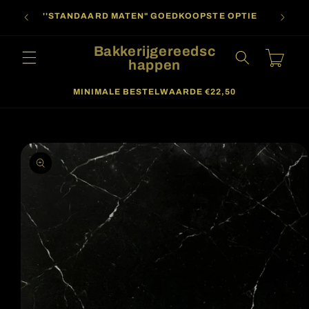
Meteen
oor
naar de
''STANDAARD MATEN" GOEDKOOPSTE OPTIE
content
Bakkerijgereedsc
Winkelwagen
happen
MINIMALE BESTELWAARDE €22,50
a direct naar
roductinformatie