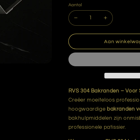
Aantal
Aantal
Aantal
verlagen
verhogen
voor
voor
Rand
Rand
Aan winkelwa
rechthoek
rechthoek
RVS
RVS
34-
34-
10
10
cm.
cm.
RVS 304 Bakranden – Voor 
Creëer moeiteloos professio
hoogwaardige
bakranden v
bakhulpmiddelen zijn onmisb
professionele patissier.