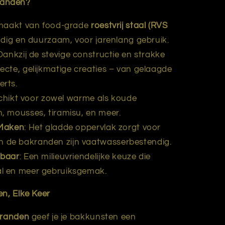
randen?
maakt van food-grade
roestvrij staal (RVS
tendig en duurzaam, voor jarenlang gebruik.
 Dankzij de stevige constructie en strakke
fecte, gelijkmatige creaties – van gelaagde
erts.
chikt voor zowel warme als koude
n, mousses, tiramisu, en meer.
 Maken
: Het gladde oppervlak zorgt voor
n de bakranden zijn vaatwasserbestendig.
kbaar
: Een milieuvriendelijke keuze die
al en meer gebruiksgemak.
en, Elke Keer
kranden
geef je je bakkunsten een