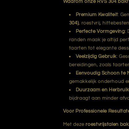
Waarom onze RVS 304 bak
Premium Kwaliteit
: Ge
304)
, roestvrij, hittebes
Perfecte Vormgeving
:
randen maak je altijd per
taarten tot elegante dess
Veelzijdig Gebruik
: Ges
bereidingen, zoals taarte
Eenvoudig Schoon te
gemakkelijk onderhoud e
Duurzaam en Herbrui
bijdraagt aan minder afv
Voor Professionele Resultat
Met deze
roestvrijstalen ba