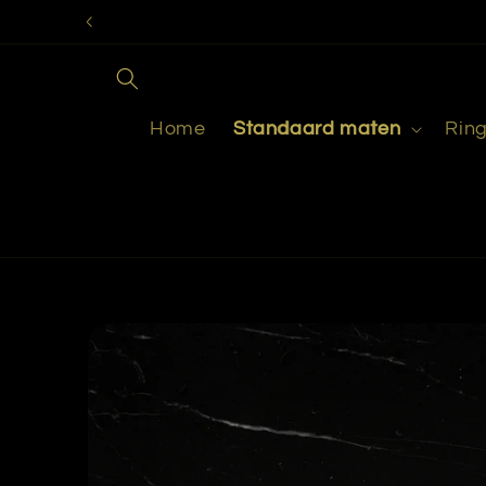
Meteen
naar de
content
Home
Standaard maten
Rin
Ga direct naar
productinformatie