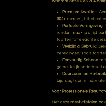
Waarom onze RVS 304 bak
Premium Kwaliteit
: Ge
304)
, roestvrij, hittebes
Perfecte Vormgeving
:
randen maak je altijd per
taarten tot elegante dess
Veelzijdig Gebruik
: Ges
bereidingen, zoals taarte
Eenvoudig Schoon te
gemakkelijk onderhoud e
Duurzaam en Herbrui
bijdraagt aan minder afv
Voor Professionele Resultat
Met deze
roestvrijstalen ba