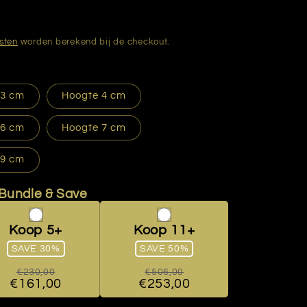
sten
worden berekend bij de checkout.
 3 cm
Hoogte 4 cm
 6 cm
Hoogte 7 cm
 9 cm