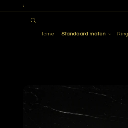
Meteen
naar de
content
Home
Standaard maten
Rin
Ga direct naar
productinformatie