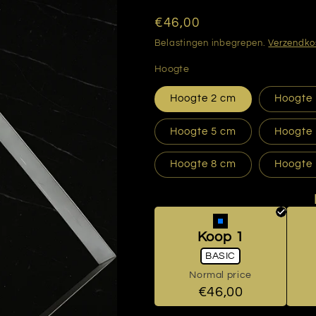
Normale
€46,00
prijs
Belastingen inbegrepen.
Verzendko
Hoogte
Hoogte 2 cm
Hoogte
Hoogte 5 cm
Hoogte
Hoogte 8 cm
Hoogte