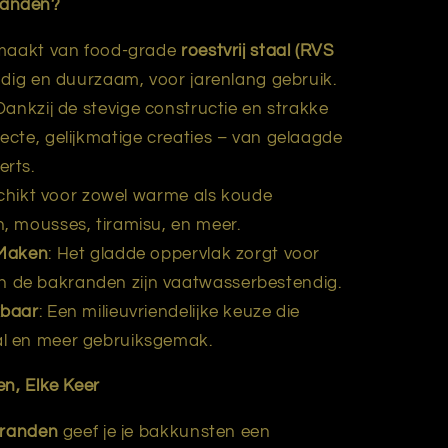
randen?
maakt van food-grade
roestvrij staal (RVS
tendig en duurzaam, voor jarenlang gebruik.
 Dankzij de stevige constructie en strakke
fecte, gelijkmatige creaties – van gelaagde
erts.
chikt voor zowel warme als koude
n, mousses, tiramisu, en meer.
 Maken
: Het gladde oppervlak zorgt voor
n de bakranden zijn vaatwasserbestendig.
kbaar
: Een milieuvriendelijke keuze die
al en meer gebruiksgemak.
en, Elke Keer
kranden
geef je je bakkunsten een