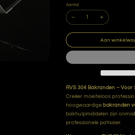
Aantal
Aantal
Aantal
verlagen
verhogen
voor
voor
Rand
Rand
Aan winkelwa
rechthoek
rechthoek
RVS
RVS
24-
24-
12
12
cm.
cm.
RVS 304 Bakranden – Voor 
Creëer moeiteloos professio
hoogwaardige
bakranden v
bakhulpmiddelen zijn onmisb
professionele patissier.