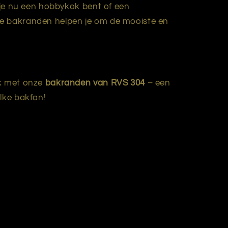
f je nu een hobbykok bent of een
e bakranden helpen je om de mooiste en
ak met onze
bakranden van RVS 304
– een
elke bakfan!