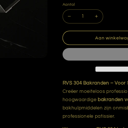
Aantal
Aantal
Aantal
verlagen
verhogen
voor
voor
Rand
Rand
Aan winkelwa
rechthoek
rechthoek
RVS
RVS
16-
16-
8,5
8,5
cm.
cm.
RVS 304 Bakranden – Voor 
Creëer moeiteloos professio
hoogwaardige
bakranden v
bakhulpmiddelen zijn onmisb
professionele patissier.