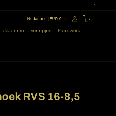
L
Inloggen
Winkelwagen
Nederland | EUR €
a
 bakvormen
Vormpjes
Maatwerk
n
d
/
r
e
g
i
n
o
hoek RVS 16-8,5