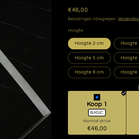
Normale
€46,00
prijs
Belastingen inbegrepen.
Verzendko
Hoogte
Hoogte 2 cm
Hoogte
Hoogte 5 cm
Hoogte
Hoogte 8 cm
Hoogte