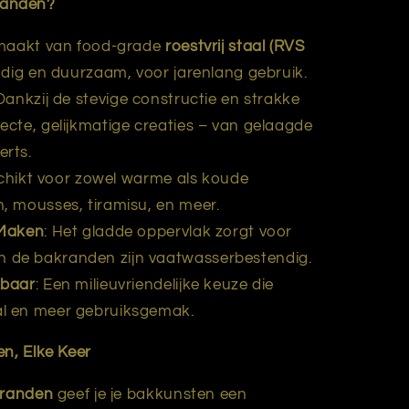
randen?
maakt van food-grade
roestvrij staal (RVS
tendig en duurzaam, voor jarenlang gebruik.
 Dankzij de stevige constructie en strakke
fecte, gelijkmatige creaties – van gelaagde
erts.
chikt voor zowel warme als koude
n, mousses, tiramisu, en meer.
 Maken
: Het gladde oppervlak zorgt voor
n de bakranden zijn vaatwasserbestendig.
kbaar
: Een milieuvriendelijke keuze die
al en meer gebruiksgemak.
en, Elke Keer
kranden
geef je je bakkunsten een