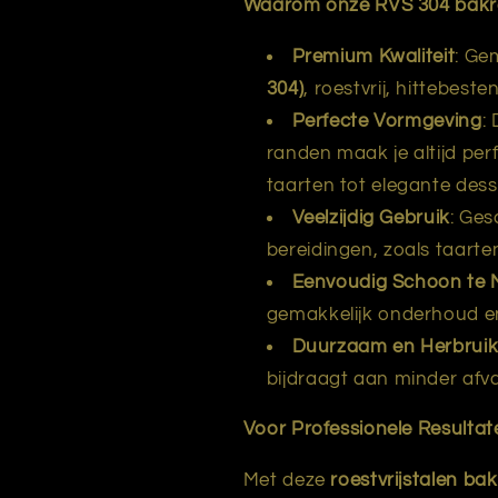
Waarom onze RVS 304 bak
Premium Kwaliteit
: Ge
304)
, roestvrij, hittebes
Perfecte Vormgeving
:
randen maak je altijd per
taarten tot elegante dess
Veelzijdig Gebruik
: Ges
bereidingen, zoals taarte
Eenvoudig Schoon te
gemakkelijk onderhoud e
Duurzaam en Herbrui
bijdraagt aan minder afv
Voor Professionele Resultat
Met deze
roestvrijstalen ba