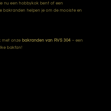
f je nu een hobbykok bent of een
e bakranden helpen je om de mooiste en
ak met onze
bakranden van RVS 304
– een
elke bakfan!