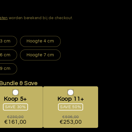
sten
worden berekend bij de checkout.
 3 cm
Hoogte 4 cm
 6 cm
Hoogte 7 cm
 9 cm