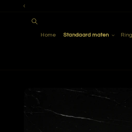
Meteen
naar de
content
Home
Standaard maten
Rin
Ga direct naar
productinformatie