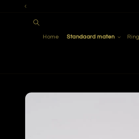
Meteen
naar de
content
Home
Standaard maten
Rin
Ga direct naar
productinformatie