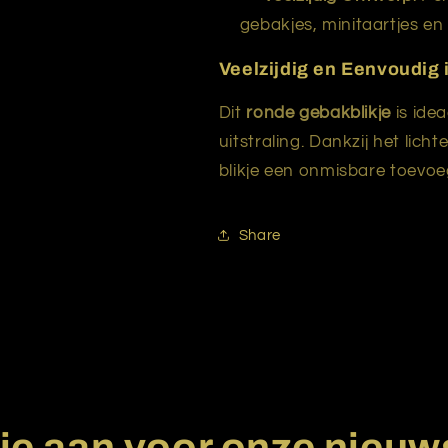
gebakjes, minitaartjes en 
Veelzijdig en Eenvoudig 
Dit
ronde gebakblikje
is idea
uitstraling. Dankzij het lich
blikje een onmisbare toevoeg
Share
je aan voor onze nieuw