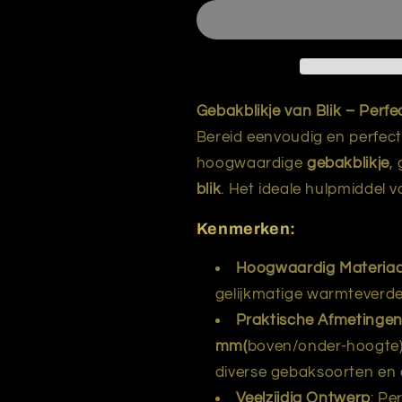
45
45
65/30-
65/30-
25
25
mm
mm
9
9
kartels
kartels
Gebakblikje van Blik – Perfe
Bereid eenvoudig en perfec
hoogwaardige
gebakblikje
,
blik
. Het ideale hulpmiddel 
Kenmerken:
Hoogwaardig Materiaa
gelijkmatige warmteverde
Praktische Afmetinge
mm(
boven/onder-hoogte
diverse gebaksoorten en 
Veelzijdig Ontwerp
: Pe