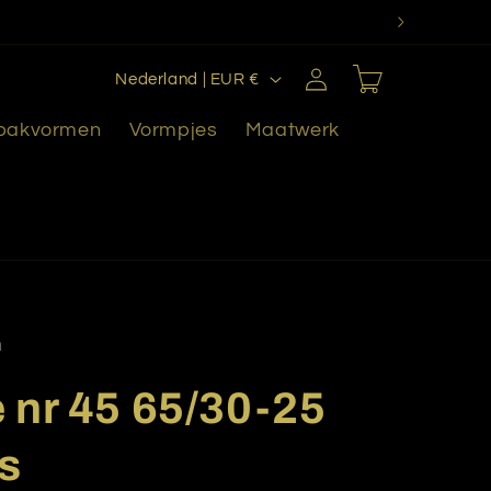
L
Inloggen
Winkelwagen
Nederland | EUR €
a
 bakvormen
Vormpjes
Maatwerk
n
d
/
r
e
g
i
n
o
 nr 45 65/30-25
s