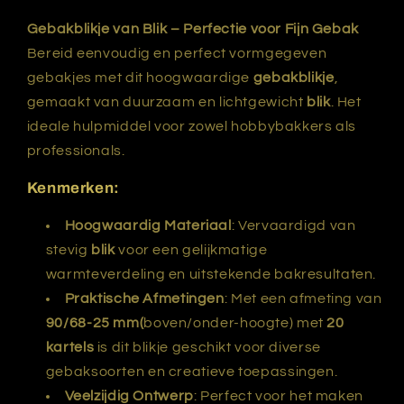
20
20
kartels
kartels
Gebakblikje van Blik – Perfectie voor Fijn Gebak
Bereid eenvoudig en perfect vormgegeven
gebakjes met dit hoogwaardige
gebakblikje
,
gemaakt van duurzaam en lichtgewicht
blik
. Het
ideale hulpmiddel voor zowel hobbybakkers als
professionals.
Kenmerken:
Hoogwaardig Materiaal
: Vervaardigd van
stevig
blik
voor een gelijkmatige
warmteverdeling en uitstekende bakresultaten.
Praktische Afmetingen
: Met een afmeting van
90/68-25 mm(
boven/onder-hoogte) met
20
kartels
is dit blikje geschikt voor diverse
gebaksoorten en creatieve toepassingen.
Veelzijdig Ontwerp
: Perfect voor het maken