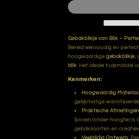
00
00
55/30-
55/30-
20
20
mm
mm
Gebakblikje van Blik – Perfe
Bereid eenvoudig en perfec
hoogwaardige
gebakblikje
,
blik
. Het ideale hulpmiddel 
Kenmerken:
Hoogwaardig Materiaa
gelijkmatige warmteverde
Praktische Afmetinge
(boven/onder-hoogte) is di
gebaksoorten en creatiev
Veelzijdig Ontwerp
: Pe