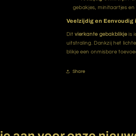
gebakjes, minitaartjes en 
Veelzijdig en Eenvoudig 
Dit
vierkante gebakblikje
is 
uitstraling. Dankzij het lich
blikje een onmisbare toevoeg
Share
je aan voor onze nieuw