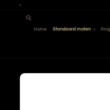
Meteen
naar de
content
Home
Standaard maten
Rin
Ga direct naar
productinformatie